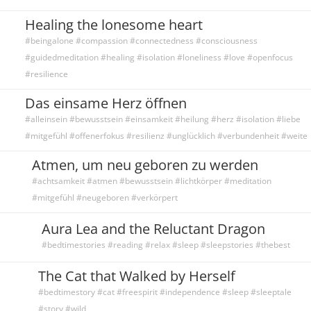
Healing the lonesome heart
#beingalone #compassion #connectedness #consciousness
#guidedmeditation #healing #isolation #loneliness #love #openfocus
#resilience
Das einsame Herz öffnen
#alleinsein #bewusstsein #einsamkeit #heilung #herz #isolation #liebe
#mitgefühl #offenerfokus #resilienz #unglücklich #verbundenheit #weite
Atmen, um neu geboren zu werden
#achtsamkeit #atmen #bewusstsein #lichtkörper #meditation
#mitgefühl #neugeboren #verkörpert
Aura Lea and the Reluctant Dragon
#bedtimestories #reading #relax #sleep #sleepstories #thebest
The Cat that Walked by Herself
#bedtimestory #cat #freespirit #independence #sleep #sleeptale
#story #wild