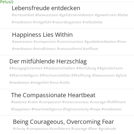
Lebensfreude entdecken
#achtsamkeit #bewusstsein #geführtemeditation #gewahrsein #liebe
#meditation #mitgefühl #naturdesgeistes #selbstliebe
Happiness Lies Within
#awareness #compassion #consciousness #guidedmeditation #love
#meditation #mindfulness #natureofmind #selflove
Der mitfühlende Herzschlag
##ausgeglichenheit ##dubistnichtallein ##erfüllung ##glücklichsein
##herzintelligenz ##hochsensibilität ##hoffnung #bewusstsein #glück
#meditation #mitgefühl #mut #stille
The Compassionate Heartbeat
#balance #calm #compassion #consciousness #courage #fulfillment
#happiness #heartintelligence #highsensitivity #hope #meditation
Being Courageous, Overcoming Fear
#clarity #compassion #confidence #courage #fear #gratitude