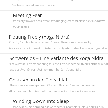
#willkommenheißen #wohlwollen
Meeting Fear
#anxiety #awareness #fear #managingstress #relaxation #shadows
#vulnerable
Floating Freely (Yoga Nidra)
#clarity #embodiedawareness #fears #freedom #non-duality
#perspectives #relaxation #stressanxiety #trust #welcoming #yoganidra
Schwerelos – Eine Variante des Yoga Nidra
#bewusstsein #entspannung #klarheit #neueperspektiven #nicht-dualität
#stress #verkörpert #willkommen-heißen #yoganidra
Gelassen in den Tiefschlaf
#bewusstsein #entspannen #fühlen #körper #körperbewusstsein
#loslassen #schlaf #schlaflos #träumen #vertrauen #yoganidra
Winding Down Into Sleep
#bodysensing #embodiedawareness #insomnia #relaxation #sleep