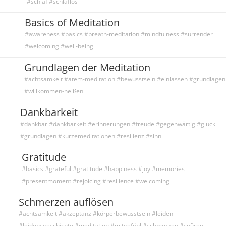
#schlaf #schlaflos
Basics of Meditation
#awareness #basics #breath-meditation #mindfulness #surrender
#welcoming #well-being
Grundlagen der Meditation
#achtsamkeit #atem-meditation #bewusstsein #einlassen #grundlagen
#willkommen-heißen
Dankbarkeit
#dankbar #dankbarkeit #erinnerungen #freude #gegenwärtig #glück
#grundlagen #kurzemeditationen #resilienz #sinn
Gratitude
#basics #grateful #gratitude #happiness #joy #memories
#presentmoment #rejoicing #resilience #welcoming
Schmerzen auflösen
#achtsamkeit #akzeptanz #körperbewusstsein #leiden
#leidensgeschichte #meditation #mitgefühl #schmerzen #spüren