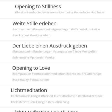
Opening to Stillness
#basics #embodiedawareness #justbeing #openfocus #stillness
Weite Stille erleben
#achtsamkeit #bewusstsein #grundlagen #offenerfokus #stille
#verkörpert #weiteerleben
Der Liebe einen Ausdruck geben
#bewusstsein #beziehungen #compassion #liebe #mitgefühl
#ohnemühe #potential #weite
Opening to Love
#compassion #compassionmeditation #concepts #relationships
#spirituality #visualisation
Lichtmeditation
#achtsamkeit #angst #freiheit #licht #loslassen #selbstakzeptanz
#selbstvertrauen #sorgen #visualisierung