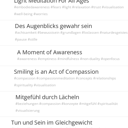
Light Meditation For All Ages
#embodiedawareness #fears #light #relaxation #trust #visualisation
#well-being #worries
Des Augenblicks gewahr sein
#achtsamkeit #bewusstsein #grundlagen #loslassen #naturdesgeistes
#pause #stille
A Moment of Awareness
#awareness #emptiness #mindfulness #non-duality #openfocus
Smiling is an Act of Compassion
#compassion #compassionmeditation #concepts #relationships
#spirituality #visualisation
Mitgefühl durch Lächeln
#beziehungen #compassion #konzepte #mitgefühl #spiritualität
#visualisierung
Tun und Sein im Gleichgewicht