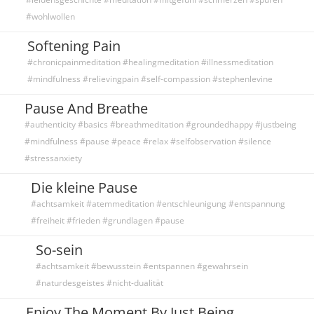
#wohlwollen
Softening Pain
#chronicpainmeditation #healingmeditation #illnessmeditation
#mindfulness #relievingpain #self-compassion #stephenlevine
Pause And Breathe
#authenticity #basics #breathmeditation #groundedhappy #justbeing
#mindfulness #pause #peace #relax #selfobservation #silence
#stressanxiety
Die kleine Pause
#achtsamkeit #atemmeditation #entschleunigung #entspannung
#freiheit #frieden #grundlagen #pause
So-sein
#achtsamkeit #bewusstein #entspannen #gewahrsein
#naturdesgeistes #nicht-dualität
Enjoy The Moment By Just Being