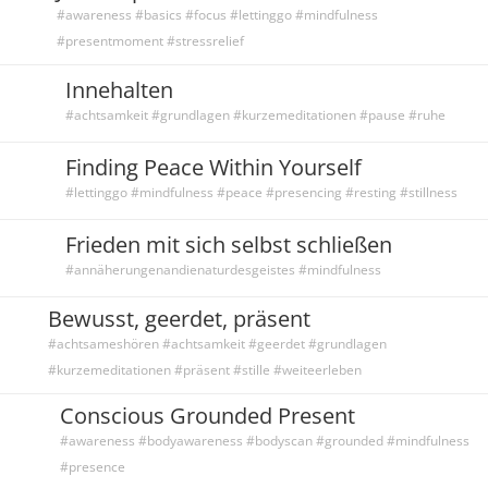
#awareness #basics #focus #lettinggo #mindfulness
#presentmoment #stressrelief
Innehalten
#achtsamkeit #grundlagen #kurzemeditationen #pause #ruhe
Finding Peace Within Yourself
#lettinggo #mindfulness #peace #presencing #resting #stillness
Frieden mit sich selbst schließen
#annäherungenandienaturdesgeistes #mindfulness
Bewusst, geerdet, präsent
#achtsameshören #achtsamkeit #geerdet #grundlagen
#kurzemeditationen #präsent #stille #weiteerleben
Conscious Grounded Present
#awareness #bodyawareness #bodyscan #grounded #mindfulness
#presence