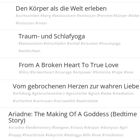
Den Körper als die Welt erleben
#achtsamkeit #berg #bewusstsein #einlassen #himmel #körper #liebe
#loslassen #meer
Traum- und Schlafyoga
#bewusstsein #einschlafen #schlaf #träumen #traumyoga
#wirklichkeit
From A Broken Heart To True Love
#bliss #brokenheart #courage #empower #feminine #hope #love
Vom gebrochenen Herzen zur wahren Liebe
#erfüllung #gebrochenesherz #geschichte #glück #liebe #meditation
#schönheit #vertrauen #verzweifelt #wahreliebe
Ariadne: The Making Of A Goddess (Bedtime
Story)
#ariadne #bedtimestory #beegees #chaos #despair #dionysos #girl
#happy #heartbreak #labyrinth #lettinggo #life #love #meditation