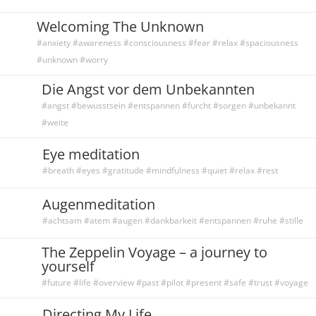
Welcoming The Unknown
#anxiety #awareness #consciousness #fear #relax #spaciousness
#unknown #worry
Die Angst vor dem Unbekannten
#angst #bewusstsein #entspannen #furcht #sorgen #unbekannt
#weite
Eye meditation
#breath #eyes #gratitude #mindfulness #quiet #relax #rest
Augenmeditation
#achtsam #atem #augen #dankbarkeit #entspannen #ruhe #stille
The Zeppelin Voyage – a journey to
yourself
#future #life #overview #past #pilot #present #safe #trust #voyage
Directing My Life