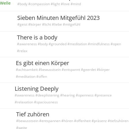
#body #compassion #light #love #mind
Sieben Minuten Mitgefühl 2023
#geist #körper #licht #liebe #mitgefühl
There is a body
#awareness #body #grounded #meditation #mindfulness #open
#relax
Es gibt einen Körper
#achtsamkeit #bewusstsein #entspannt #geerdet #körper
#meditation #offen
Listening Deeply
#awareness #deeplistening #hearing #openness #presence
#relaxation #spaciousness
Tief zuhören
#bewusstsein #entspannen #hören #offenheit #präsenz #tiefzuhören
#weite