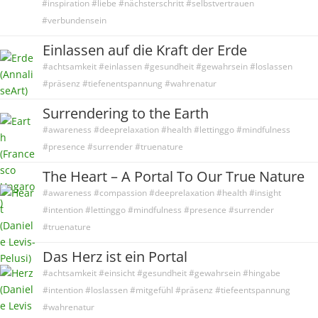
#inspiration #liebe #nächsterschritt #selbstvertrauen
#verbundensein
Einlassen auf die Kraft der Erde
#achtsamkeit #einlassen #gesundheit #gewahrsein #loslassen
#präsenz #tiefenentspannung #wahrenatur
Surrendering to the Earth
#awareness #deeprelaxation #health #lettinggo #mindfulness
#presence #surrender #truenature
The Heart – A Portal To Our True Nature
#awareness #compassion #deeprelaxation #health #insight
#intention #lettinggo #mindfulness #presence #surrender
#truenature
Das Herz ist ein Portal
#achtsamkeit #einsicht #gesundheit #gewahrsein #hingabe
#intention #loslassen #mitgefühl #präsenz #tiefeentspannung
#wahrenatur