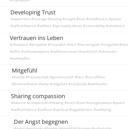
#truenature
Developing Trust
#awareness #courage #healing #insight #love #mindfulness #peace
#selfconfidence #selflove #spirituality #trust #vulnerability #wholeness
Vertrauen ins Leben
#akzeptanz #empathie #freundlich #herz #herzensgüte #mitgefühl #mut
#offen #selbstakzeptanz #selbstvertrauen #verletzlich #vertrauen
#wohlwollen
Mitgefühl
#familie #freundschaft #gemeinschaft #herz #herzöffnen
#lichtmeditation #liebe #mitgefühl #solidarität #wohlwollen
Sharing compassion
#balance #compassion #healing #heart #love #lovingkindness #peace
#selfconfidence #selflove #spiritual #togetherness #wellbeing
Der Angst begegnen
#angst #einlassen #frieden #mitgefühl #sorgen #vollständig