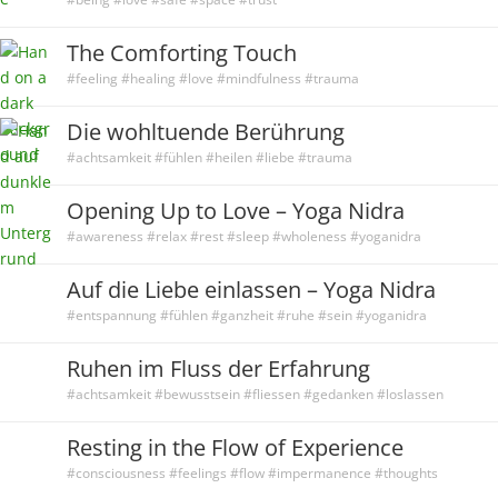
The Comforting Touch
#feeling #healing #love #mindfulness #trauma
Die wohltuende Berührung
#achtsamkeit #fühlen #heilen #liebe #trauma
Opening Up to Love – Yoga Nidra
#awareness #relax #rest #sleep #wholeness #yoganidra
Auf die Liebe einlassen – Yoga Nidra
#entspannung #fühlen #ganzheit #ruhe #sein #yoganidra
Ruhen im Fluss der Erfahrung
#achtsamkeit #bewusstsein #fliessen #gedanken #loslassen
Resting in the Flow of Experience
#consciousness #feelings #flow #impermanence #thoughts