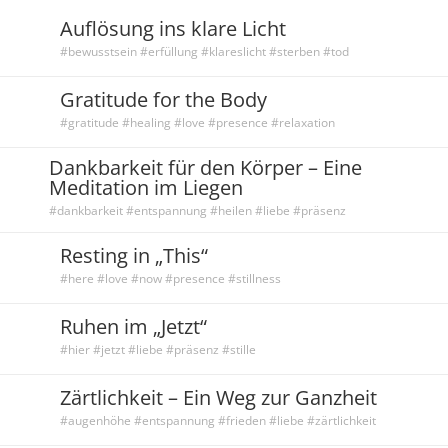
Auflösung ins klare Licht
#bewusstsein #erfüllung #klareslicht #sterben #tod
Gratitude for the Body
#gratitude #healing #love #presence #relaxation
Dankbarkeit für den Körper – Eine
Meditation im Liegen
#dankbarkeit #entspannung #heilen #liebe #präsenz
Resting in „This“
#here #love #now #presence #stillness
Ruhen im „Jetzt“
#hier #jetzt #liebe #präsenz #stille
Zärtlichkeit – Ein Weg zur Ganzheit
#augenhöhe #entspannung #frieden #liebe #zärtlichkeit