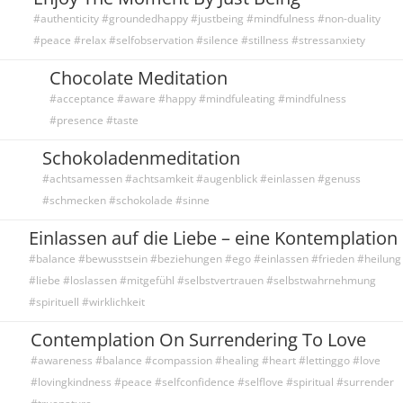
#authenticity #groundedhappy #justbeing #mindfulness #non-duality
#peace #relax #selfobservation #silence #stillness #stressanxiety
Chocolate Meditation
#acceptance #aware #happy #mindfuleating #mindfulness
#presence #taste
Schokoladenmeditation
#achtsamessen #achtsamkeit #augenblick #einlassen #genuss
#schmecken #schokolade #sinne
Einlassen auf die Liebe – eine Kontemplation
#balance #bewusstsein #beziehungen #ego #einlassen #frieden #heilung
#liebe #loslassen #mitgefühl #selbstvertrauen #selbstwahrnehmung
#spirituell #wirklichkeit
Contemplation On Surrendering To Love
#awareness #balance #compassion #healing #heart #lettinggo #love
#lovingkindness #peace #selfconfidence #selflove #spiritual #surrender