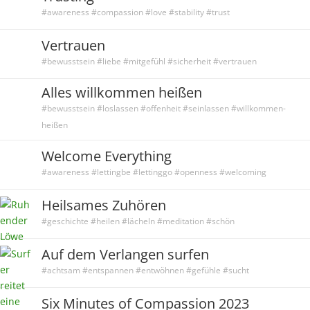
#awareness #compassion #love #stability #trust
Vertrauen
#bewusstsein #liebe #mitgefühl #sicherheit #vertrauen
Alles willkommen heißen
#bewusstsein #loslassen #offenheit #seinlassen #willkommen-
heißen
Welcome Everything
#awareness #lettingbe #lettinggo #openness #welcoming
Heilsames Zuhören
#geschichte #heilen #lächeln #meditation #schön
Auf dem Verlangen surfen
#achtsam #entspannen #entwöhnen #gefühle #sucht
Six Minutes of Compassion 2023