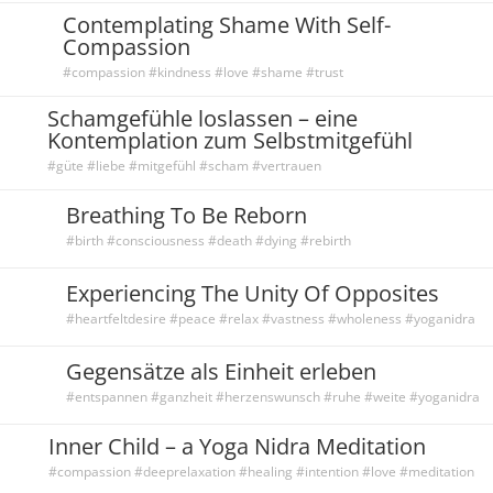
Contemplating Shame With Self-
Compassion
#compassion #kindness #love #shame #trust
Schamgefühle loslassen – eine
Kontemplation zum Selbstmitgefühl
#güte #liebe #mitgefühl #scham #vertrauen
Breathing To Be Reborn
#birth #consciousness #death #dying #rebirth
Experiencing The Unity Of Opposites
#heartfeltdesire #peace #relax #vastness #wholeness #yoganidra
Gegensätze als Einheit erleben
#entspannen #ganzheit #herzenswunsch #ruhe #weite #yoganidra
Inner Child – a Yoga Nidra Meditation
#compassion #deeprelaxation #healing #intention #love #meditation