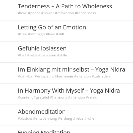
Tenderness – A Path to Wholeness
#love #peace #power #relaxation #tenderness
Letting Go of an Emotion
#free #lettinggo #love #still
Gefühle loslassen
#heil #liebe #loslassen #stille
Im Einklang mit mir selbst – Yoga Nidra
#dankbar #entspannt #harmonie #intention #zufrieden
In Harmony With Myself – Yoga Nidra
#content #grateful #harmony #intention #relax
Abendmeditation
#absicht #entspannung #erdung #liebe #ruhe
Evening Meditation