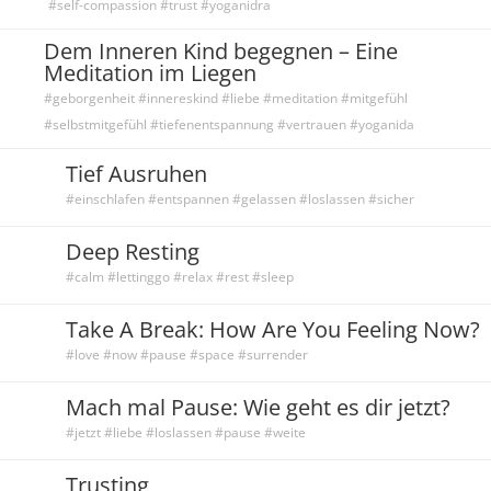
#self-compassion #trust #yoganidra
Dem Inneren Kind begegnen – Eine
Meditation im Liegen
#geborgenheit #innereskind #liebe #meditation #mitgefühl
#selbstmitgefühl #tiefenentspannung #vertrauen #yoganida
Tief Ausruhen
#einschlafen #entspannen #gelassen #loslassen #sicher
Deep Resting
#calm #lettinggo #relax #rest #sleep
Take A Break: How Are You Feeling Now?
#love #now #pause #space #surrender
Mach mal Pause: Wie geht es dir jetzt?
#jetzt #liebe #loslassen #pause #weite
Trusting