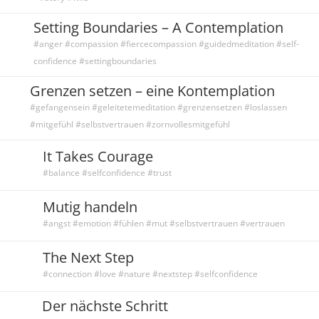
Setting Boundaries – A Contemplation
#anger #compassion #fiercecompassion #guidedmeditation #self-
confidence #settingboundaries
Grenzen setzen – eine Kontemplation
#gefangensein #geleitetemeditation #grenzensetzen #loslassen
#mitgefühl #selbstvertrauen #zornvollesmitgefühl
It Takes Courage
#balance #selfconfidence #trust
Mutig handeln
#angst #emotion #fühlen #mut #selbstvertrauen #vertrauen
The Next Step
#connection #love #nature #nextstep #selfconfidence
Der nächste Schritt