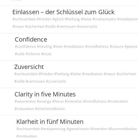
Einlassen – der Schlüssel zum Glück
#achtsamkeit #frieden #glück #heilung #liebe #mahamudra #meditation
#natur #sicherheit #stille #vertrauen #zuversicht
Confidence
#confidence #healing #love #meditation #mindfulness #nature #peace
#safe #silence #trust
Zuversicht
#achtsamkeit #frieden #heilung #liebe #meditation #natur #sicherheit
#stille #vertrauen #zuversicht
Clarity in five Minutes
#awareness #energy #focus #intention #mindfulness #motivation
#relaxation #shortmeditation
Klarheit in fünf Minuten
#achtsamkeit #entspannung #gewahrsein #intention #kurzmeditation
#motivation