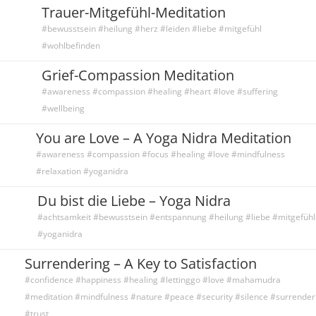
Trauer-Mitgefühl-Meditation
#bewusstsein #heilung #herz #leiden #liebe #mitgefühl
#wohlbefinden
Grief-Compassion Meditation
#awareness #compassion #healing #heart #love #suffering
#wellbeing
You are Love – A Yoga Nidra Meditation
#awareness #compassion #focus #healing #love #mindfulness
#relaxation #yoganidra
Du bist die Liebe – Yoga Nidra
#achtsamkeit #bewusstsein #entspannung #heilung #liebe #mitgefühl
#yoganidra
Surrendering – A Key to Satisfaction
#confidence #happiness #healing #lettinggo #love #mahamudra
#meditation #mindfulness #nature #peace #security #silence #surrender
#trust