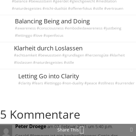
#balance #bewusstsein #geerdet #gleichgewicht #meditation
#naturdesgeistes #nicht-dualität #offenerfokus #stille #vertrauen
Balancing Being and Doing
#awareness #consciousness #embodiedawareness #justbeing
#lettinggo #love #openfocus
Klarheit durch Loslassen
#achtsamkeit #bewusstsein #grundlagen #herzensgüte #klarheit
#loslassen #naturdesgeistes #stille
Letting Go into Clarity
#clarity #fears #lettinggo #non-duality #peace #stillness #surrender
5 Kommentare
Peter Droege
am 07. Februar 2021 um 5:40 p.m.
Share This
Gerald Blomeyer ist ein hocherfahrenes Genie der