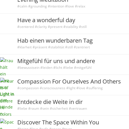
#calm #grounding #intention #love #relax
Have a wonderful day
#centered #clarity #present #stability #still
Hab einen wunderbaren Tag
#klarheit #präsent #stabilität #still #zentriert
Mitgefühl für uns und andere
#bewusstsein #leiden #licht #liebe #mitgefühl
Compassion For Ourselves And Others
#compassion #consciousness #light #love #suffering
Entdecke die Weite in dir
#liebe #raum #sein #sicherheit #vertrauen
Discover The Space Within You
#being #love #safe #space #trust