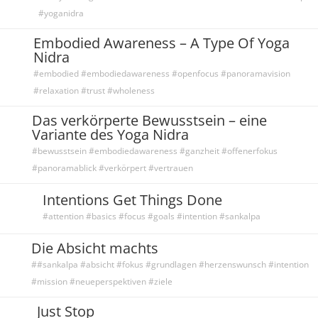
#yoganidra
Embodied Awareness – A Type Of Yoga
Nidra
#embodied #embodiedawareness #openfocus #panoramavision
#relaxation #trust #wholeness
Das verkörperte Bewusstsein – eine
Variante des Yoga Nidra
#bewusstsein #embodiedawareness #ganzheit #offenerfokus
#panoramablick #verkörpert #vertrauen
Intentions Get Things Done
#attention #basics #focus #goals #intention #sankalpa
Die Absicht machts
##sankalpa #absicht #fokus #grundlagen #herzenswunsch #intention
#mission #neueperspektiven #ziele
Just Stop