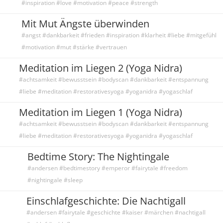
#inspiration #love #motivation #peace #strength
Mit Mut Ängste überwinden
#angst #dankbarkeit #frieden #inspiration #klarheit #liebe #mitgefühl
#motivation #mut #stärke #vertrauen
Meditation im Liegen 2 (Yoga Nidra)
#achtsamkeit #bewusstsein #bodyscan #dankbarkeit #entspannung
#liebe #meditation #restorativesyoga #yoganidra #yogaschlaf
Meditation im Liegen 1 (Yoga Nidra)
#achtsamkeit #bewusstsein #bodyscan #dankbarkeit #entspannung
#liebe #meditation #restorativesyoga #yoganidra #yogaschlaf
Bedtime Story: The Nightingale
#andersen #bedtimestory #emperor #fairytale #freedom
#nightingale #sleep
Einschlafgeschichte: Die Nachtigall
#andersen #fairytale #geschichte #kaiser #märchen #nachtigall