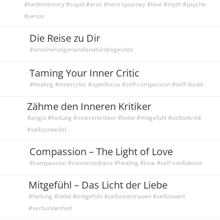
#bedtimestory #cupid #eros #hero'sjourney #love #myth #psyche
#venus
Die Reise zu Dir
#annäherungenandienaturdesgeistes
Taming Your Inner Critic
#healing #innercritic #openfocus #self-compassion #self-doubt
Zähme den Inneren Kritiker
#angst #heilung #innererkritiker #liebe #mitgefühl #selbstkritik
#selbstzweifel
Compassion – The Light of Love
#compassion #connectedness #healing #love #self-confidence
Mitgefühl – Das Licht der Liebe
#heilung #liebe #mitgefühl #selbstvertrauen #selbstwert
#verbundenheit