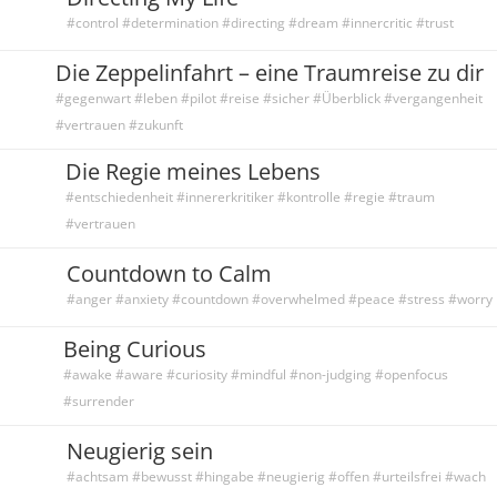
#control #determination #directing #dream #innercritic #trust
Die Zeppelinfahrt – eine Traumreise zu dir
#gegenwart #leben #pilot #reise #sicher #Überblick #vergangenheit
#vertrauen #zukunft
Die Regie meines Lebens
#entschiedenheit #innererkritiker #kontrolle #regie #traum
#vertrauen
Countdown to Calm
#anger #anxiety #countdown #overwhelmed #peace #stress #worry
Being Curious
#awake #aware #curiosity #mindful #non-judging #openfocus
#surrender
Neugierig sein
#achtsam #bewusst #hingabe #neugierig #offen #urteilsfrei #wach