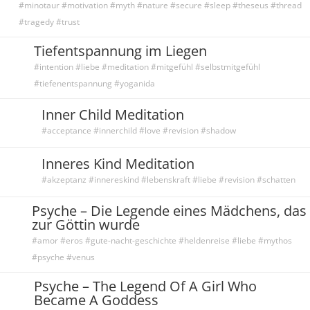
#minotaur #motivation #myth #nature #secure #sleep #theseus #thread
#tragedy #trust
Tiefentspannung im Liegen
#intention #liebe #meditation #mitgefühl #selbstmitgefühl
#tiefenentspannung #yoganida
Inner Child Meditation
#acceptance #innerchild #love #revision #shadow
Inneres Kind Meditation
#akzeptanz #innereskind #lebenskraft #liebe #revision #schatten
Psyche – Die Legende eines Mädchens, das
zur Göttin wurde
#amor #eros #gute-nacht-geschichte #heldenreise #liebe #mythos
#psyche #venus
Psyche – The Legend Of A Girl Who
Became A Goddess