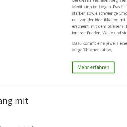
Bei diesen Terminen beginnen
Meditation im Liegen. Das hilf
stärken sowie schwierige Emo
uns von der Identifikation mi
erscheint, mit dem offenem He
inneren Frieden, Weite und si
Dazu kommt eine jeweils eine
Mitgefühlsmeditation.
Mehr erfahren
ang mit
k