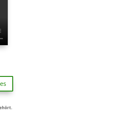
ies
ehört.