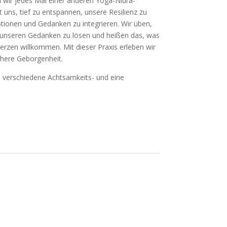
 wir jedes Mal einer anderen Yoga-Nidra-
t uns, tief zu entspannen, unsere Resilienz zu
tionen und Gedanken zu integrieren. Wir üben,
t unseren Gedanken zu lösen und heißen das, was
rzen willkommen. Mit dieser Praxis erleben wir
chere Geborgenheit.
 verschiedene Achtsamkeits- und eine