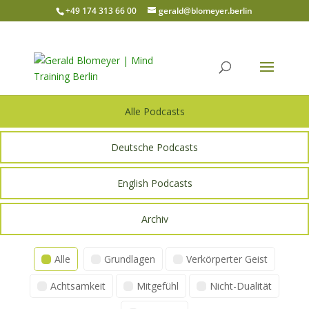
+49 174 313 66 00
gerald@blomeyer.berlin
Alle Podcasts
Deutsche Podcasts
English Podcasts
Archiv
Alle
Grundlagen
Verkörperter Geist
Achtsamkeit
Mitgefühl
Nicht-Dualität