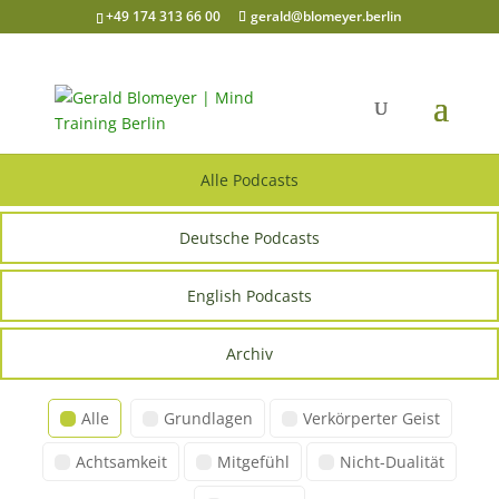
+49 174 313 66 00
gerald@blomeyer.berlin
Alle Podcasts
Deutsche Podcasts
English Podcasts
Archiv
Alle
Grundlagen
Verkörperter Geist
Achtsamkeit
Mitgefühl
Nicht-Dualität