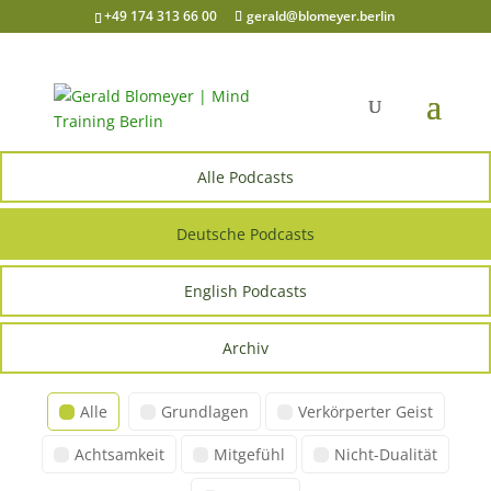
+49 174 313 66 00
gerald@blomeyer.berlin
Alle Podcasts
Deutsche Podcasts
English Podcasts
Archiv
Alle
Grundlagen
Verkörperter Geist
Achtsamkeit
Mitgefühl
Nicht-Dualität