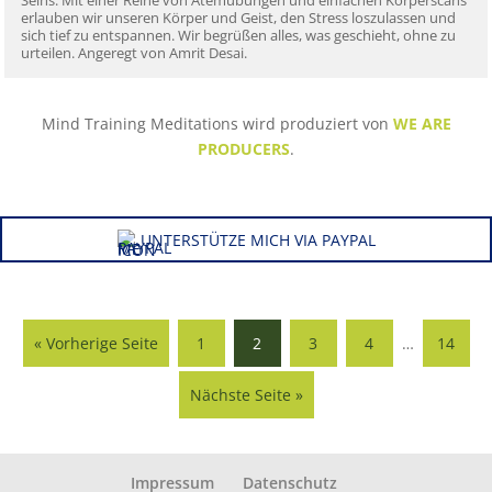
Seins. Mit einer Reihe von Atemübungen und einfachen Körperscans
erlauben wir unseren Körper und Geist, den Stress loszulassen und
sich tief zu entspannen. Wir begrüßen alles, was geschieht, ohne zu
urteilen. Angeregt von Amrit Desai.
Mind Training Meditations wird produziert von
WE ARE
PRODUCERS
.
UNTERSTÜTZE MICH VIA PAYPAL
« Vorherige Seite
1
2
3
4
…
14
Nächste Seite »
Impressum
Datenschutz