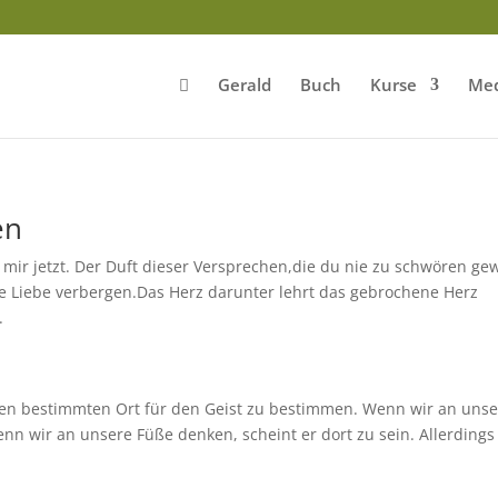
Gerald
Buch
Kurse
Med
en
 mir jetzt. Der Duft dieser Versprechen,die du nie zu schwören ge
lte Liebe verbergen.Das Herz darunter lehrt das gebrochene Herz
.
einen bestimmten Ort für den Geist zu bestimmen. Wenn wir an uns
enn wir an unsere Füße denken, scheint er dort zu sein. Allerdings