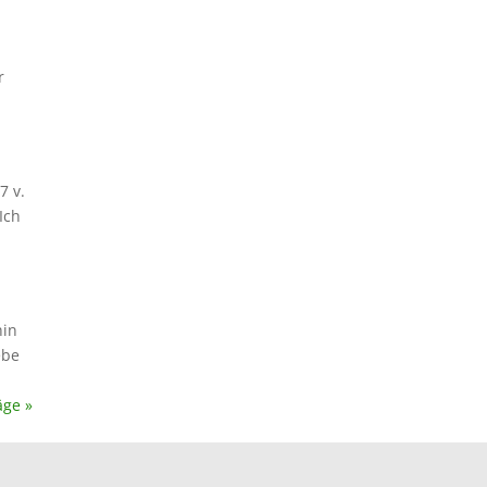
r
7 v.
Ich
hin
ebe
äge »