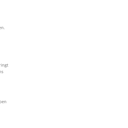
en.
ringt
ns
aben