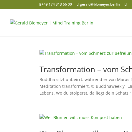
+49 174 313 66 00
gerald@blomeyer.berlin
Transformation – vom Sc
Buddha sitzt unbeirrt, während er von Maras
Meditation transformiert. © Buddhaweekly „I
Lebens. Wo du stolperst, da liegt dein Schatz.“ 