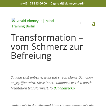
+49 174 313 66 00
gerald@blomeyer.berlin
Transformation –
vom Schmerz zur
Befreiung
Buddha sitzt unbeirrt, während er von Maras Dämonen
angegriffen wird. Diese innere Dämonen werden durch
Meditation transformiert.
©
Buddhaweekly
„
Indem wir in den Abgrund hinabsteigen, bergen wir die