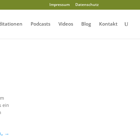
Impressum
Datenschutz
itationen
Podcasts
Videos
Blog
Kontakt
em
s ein
n
n„
→