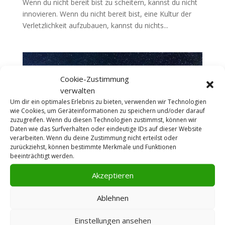
Wenn du nicht bereit bist zu scheitern, kannst du nicht
innovieren. Wenn du nicht bereit bist, eine Kultur der
Verletzlichkeit aufzubauen, kannst du nichts...
Cookie-Zustimmung
verwalten
Um dir ein optimales Erlebnis zu bieten, verwenden wir Technologien
wie Cookies, um Geräteinformationen zu speichern und/oder darauf
zuzugreifen. Wenn du diesen Technologien zustimmst, können wir
Daten wie das Surfverhalten oder eindeutige IDs auf dieser Website
verarbeiten. Wenn du deine Zustimmung nicht erteilst oder
zurückziehst, können bestimmte Merkmale und Funktionen
beeinträchtigt werden.
Warum Wochentexte?
Akzeptieren
Warum Wochentexte? „Ich habe mich entschieden zu
glauben, dass der Wunsch, kreativ zu sein, in meiner
Ablehnen
DNA verankert ist … Jedes Molekül meines Seins hat
mich stets in diese Richtung gelenkt – hin zur Sprache,
Einstellungen ansehen