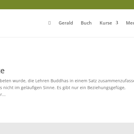
Gerald
Buch
Kurse
Med
te
er gebeten wurde, die Lehren Buddhas in einem Satz zusammenzufas
ls nicht im geläufigen Sinne. Es gibt nur ein Beziehungsgefüge,
...