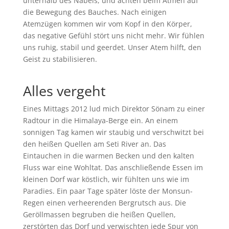
unterhalb des Nabels, und achten beim Atmen auf
die Bewegung des Bauches. Nach einigen
Atemzügen
kommen wir vom Kopf in den Körper,
das negative Gefühl stört uns nicht mehr. Wir
fühlen
uns ruhig, stabil und geerdet.
Unser Atem hilft, den
Geist zu stabilisieren.
Alles vergeht
Eines Mittags 2012 lud mich Direktor Sönam zu einer
Radtour
in die Himalaya-Berge
ein. An einem
sonnigen Tag kamen wir staubig und verschwitzt bei
den heißen Quellen am Seti River an. Das
Eintauchen in die warmen Becken und den kalten
Fluss war eine Wohltat. Das anschließende Essen im
kleinen Dorf war köstlich, wir fühlten uns wie im
Paradies. Ein paar Tage später löste der Monsun-
Regen einen verheerenden Bergrutsch aus. Die
Geröllmassen begruben die heißen Quellen,
zerstörten das Dorf und verwischten jede Spur von