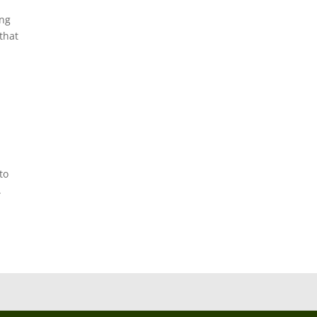
ing
 that
to
.