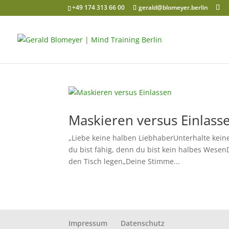
+49 174 313 66 00
gerald@blomeyer.berlin
Maskieren versus Einlass
„Liebe keine halben LiebhaberUnterhalte kein
du bist fähig, denn du bist kein halbes Wesen
den Tisch legen„Deine Stimme...
Impressum
Datenschutz