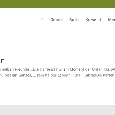
Gerald
Buch
Kurse
Med
en
e halben Freunde …Die Hälfte ist nur ein Moment der UnfähigkeitA
Du bist ein Ganzes, … kein halbes Leben.“~ Khalil GibranDie Karten