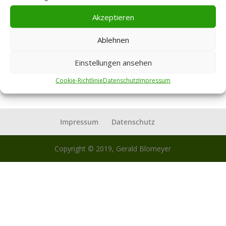
Herbstblues
Akzeptieren
Autumn Leaves, Johnny Mercer (nach Les Feuilles
Mortes)The falling leaves drift by my windowThe
Ablehnen
autumn leaves of red and goldI see your lips the
summer kissesThe sunburned hands I used to
Einstellungen ansehen
holdSince you went away the days grow longAnd soon
Cookie-Richtlinie
Datenschutz
Impressum
I’ll hear old...
Impressum
Datenschutz
Copyright © 2019, Gerald Blomeyer