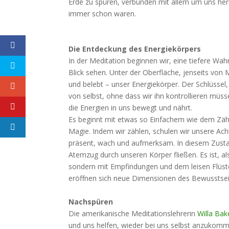
Erde zu spüren, verbunden mit allem um uns herum
immer schon waren.
Die Entdeckung des Energiekörpers
In der Meditation beginnen wir, eine tiefere Wah
Blick sehen. Unter der Oberfläche, jenseits von 
und belebt – unser Energiekörper. Der Schlüssel,
von selbst, ohne dass wir ihn kontrollieren müss
die Energien in uns bewegt und nährt.
Es beginnt mit etwas so Einfachem wie dem Zähl
Magie. Indem wir zählen, schulen wir unsere Ach
präsent, wach und aufmerksam. In diesem Zusta
Atemzug durch unseren Körper fließen. Es ist, a
sondern mit Empfindungen und dem leisen Flüster
eröffnen sich neue Dimensionen des Bewusstse
Nachspüren
Die amerikanische Meditationslehrerin
Willa Bak
und uns helfen, wieder bei uns selbst anzukomm