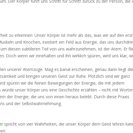
. Der Körper führt uns Schritt für Schritt zurück zu der Person, die 
rheit zu erkennen: Unser Körper ist mehr als das, was wir auf den ers
Muskeln und Knochen, existiert ein Feld aus Energie, das uns durchdri
 um diesen subtileren Teil von uns wahrzunehmen, ist der Atem. Er fli
en. Doch wenn wir innehalten und ihn wirklich spüren, wird uns klar, w
en unserer Atemzüge. Mag es banal erscheinen, genau darin liegt di
tsamkeit und bringen unseren Geist zur Ruhe. Plötzlich sind wir ganz
nd spüren wir die feinen Bewegungen der Energie, die mit jedem
ls würde unser Körper uns eine Geschichte erzählen – nicht mit Worte
n der Energie, die uns von innen heraus belebt. Durch diese Praxis
ins und der Selbstwahrnehmung.
er
spricht von vier Wahrheiten, die unser Körper dem Geist lehren kan
en: