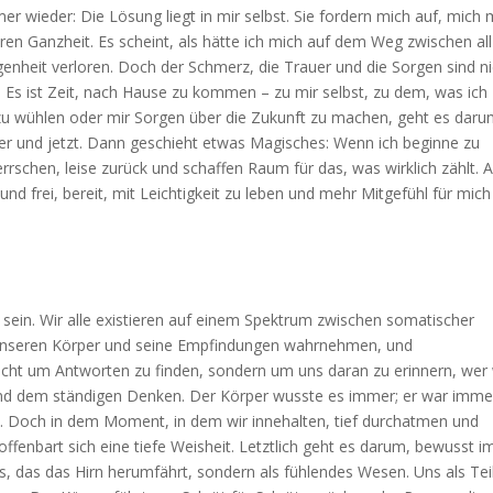
 wieder: Die Lösung liegt in mir selbst. Sie fordern mich auf, mich 
ren Ganzheit. Es scheint, als hätte ich mich auf dem Weg zwischen al
enheit verloren. Doch der Schmerz, die Trauer und die Sorgen sind ni
: Es ist Zeit, nach Hause zu kommen – zu mir selbst, zu dem, was ich
zu wühlen oder mir Sorgen über die Zukunft zu machen, geht es daru
er und jetzt. Dann geschieht etwas Magisches: Wenn ich beginne zu
rrschen, leise zurück und schaffen Raum für das, was wirklich zählt. A
g und frei, bereit, mit Leichtigkeit zu leben und mehr Mitgefühl für mich
sein. Wir alle existieren auf einem Spektrum zwischen somatischer
 unseren Körper und seine Empfindungen wahrnehmen, und
nicht um Antworten zu finden, sondern um uns daran zu erinnern, wer 
 und dem ständigen Denken. Der Körper wusste es immer; er war imme
rirrt. Doch in dem Moment, in dem wir innehalten, tief durchatmen und
ffenbart sich eine tiefe Weisheit. Letztlich geht es darum, bewusst i
is, das das Hirn herumfährt, sondern als fühlendes Wesen. Uns als Tei