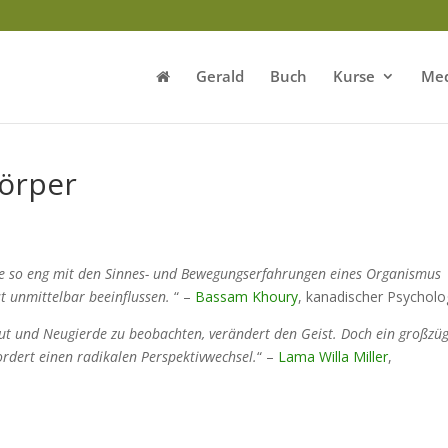
Gerald
Buch
Kurse
Med
Körper
sse so eng mit den Sinnes- und Bewegungserfahrungen eines Organismus
t unmittelbar beeinflussen.
“ –
Bassam Khoury
, kanadischer Psychol
ut und Neugierde zu beobachten, verändert den Geist. D
och ein großzüg
fordert einen radikalen Perspektivwechsel.
“
–
Lama Willa Miller
,