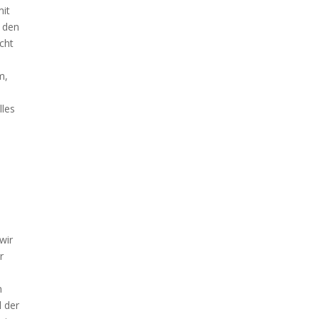
mit
l den
cht
m,
lles
wir
r
m
l der