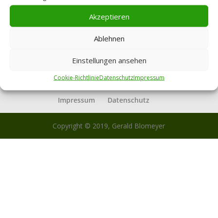
2022, 14 – 17 Uhr
Akzeptieren
Dämonen füttern – Meditationen zur Integration von
Schattenseiten am Samstag, 8. Oktober 2022, 14 – 17
Ablehnen
Uhr Ort: Osnabrücker Str. 9, 10589 Berlin-
Charlottenburg CG Jung meinte, dass das „Gold“ in
Einstellungen ansehen
unseren Schattenseiten liegt. Alles, was...
Cookie-Richtlinie
Datenschutz
Impressum
Impressum
Datenschutz
Copyright © 2019, Gerald Blomeyer