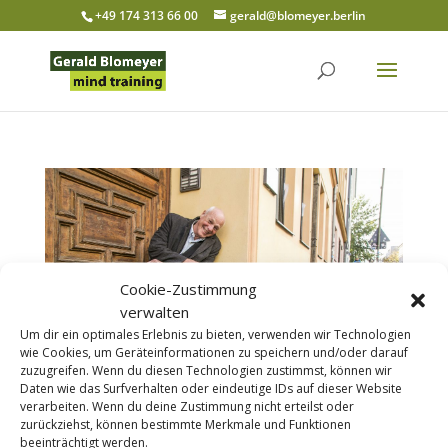
+49 174 313 66 00
gerald@blomeyer.berlin
Cookie-Zustimmung
verwalten
Um dir ein optimales Erlebnis zu bieten, verwenden wir Technologien
wie Cookies, um Geräteinformationen zu speichern und/oder darauf
zuzugreifen. Wenn du diesen Technologien zustimmst, können wir
Daten wie das Surfverhalten oder eindeutige IDs auf dieser Website
verarbeiten. Wenn du deine Zustimmung nicht erteilst oder
zurückziehst, können bestimmte Merkmale und Funktionen
Dämonen füttern – Meditationen zur
beeinträchtigt werden.
Integration von Schattenseiten, Sa. 8. Oktober