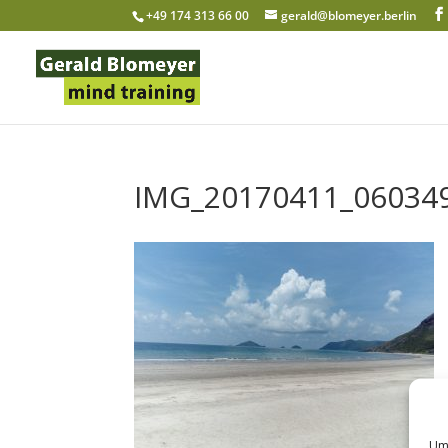
+49 174 313 66 00
gerald@blomeyer.berlin
IMG_20170411_06034
Um 