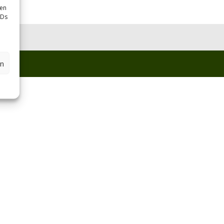
sen
IDs
en