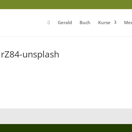
Gerald
Buch
Kurse
Med
irZ84-unsplash