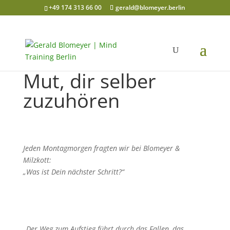
+49 174 313 66 00
gerald@blomeyer.berlin
Mut, dir selber
zuzuhören
Jeden Montagmorgen fragten wir bei Blomeyer &
Milzkott:
„Was ist Dein nächster Schritt?“
„
Der Weg zum Aufstieg führt durch das Fallen, das