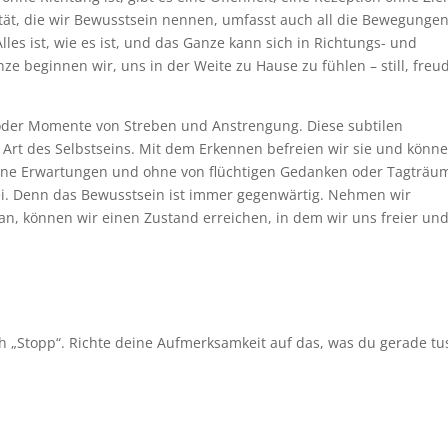
ität, die wir Bewusstsein nennen, umfasst auch all die Bewegunge
s ist, wie es ist, und das Ganze kann sich in Richtungs- und
ze beginnen wir, uns in der Weite zu Hause zu fühlen – still, freu
x oder Momente von Streben und Anstrengung. Diese subtilen
Art des Selbstseins. Mit dem Erkennen befreien wir sie und könn
Ohne Erwartungen und ohne von flüchtigen Gedanken oder Tagträu
rei. Denn das Bewusstsein ist immer gegenwärtig. Nehmen wir
an, können wir einen Zustand erreichen, in dem wir uns freier un
„Stopp“. Richte deine Aufmerksamkeit auf das, was du gerade tus