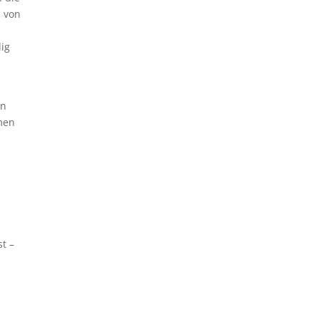
n von
dig
en
men
d
t –