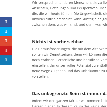
Wir versprechen anderen Menschen, sie zu lieb
Ansichten, Hoffnungen und Perspektiven unser 
die, die wir heute fühlen. Die Ungewissheit, d
unwiderruflich erscheint, kann künftig eine 
zwischen dem, was wir sind, und dem, was wi
Nichts ist vorhersehbar
Die Herausforderungen, die mit dem Älterwerd
sollten wir Demut zeigen, denn wir können di
noch erahnen. Persönliche und berufliche Ve
einstellen. Um unser volles Potenzial zu entfal
neue Wege zu gehen und das Unbekannte zu um
vorstellen.
Das unbegrenzte Sein ist immer d
Indem wir den ganzen Körper willkommen heiß
Herzen nieder. In diesem Raum des Seins, der o