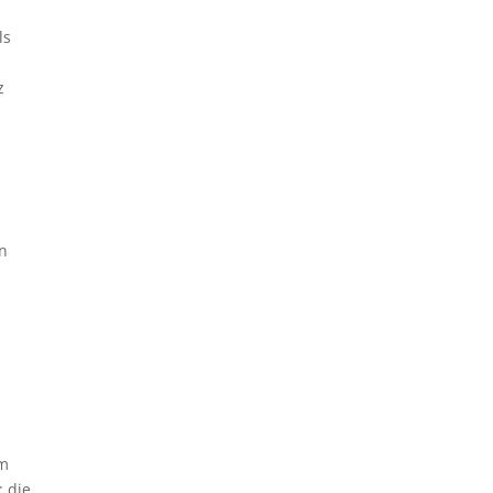
ls
z
en
s
im
: die