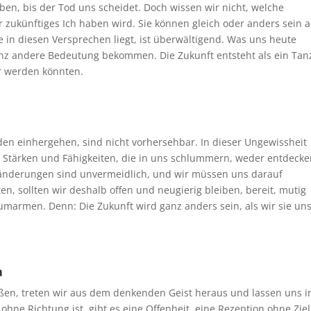
en, bis der Tod uns scheidet. Doch wissen wir nicht, welche
zukünftiges Ich haben wird. Sie können gleich oder anders sein a
ie in diesen Versprechen liegt, ist überwältigend. Was uns heute
ganz andere Bedeutung bekommen. Die Zukunft entsteht als ein Tan
r werden könnten.
en einhergehen, sind nicht vorhersehbar. In dieser Ungewissheit
e Stärken und Fähigkeiten, die in uns schlummern, weder entdeck
ränderungen sind unvermeidlich, und wir müssen uns darauf
ten, sollten wir deshalb offen und neugierig bleiben, bereit, mutig
armen. Denn: Die Zukunft wird ganz anders sein, als wir sie un
a
en, treten wir aus dem denkenden Geist heraus und lassen uns 
hne Richtung ist, gibt es eine Offenheit, eine Rezeption ohne Ziel