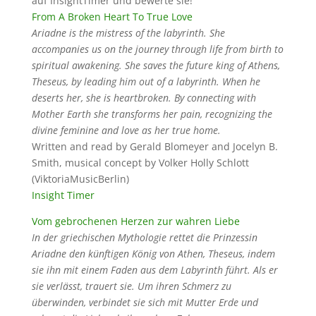
auf InsightTimer und bewerte sie!
From A Broken Heart To True Love
Ariadne is the mistress of the labyrinth. She
accompanies us on the journey through life from birth to
spiritual awakening. She saves the future king of Athens,
Theseus, by leading him out of a labyrinth. When he
deserts her, she is heartbroken. By connecting with
Mother Earth she transforms her pain, recognizing the
divine feminine and love as her true home.
W
ritten and read by Gerald Blomeyer and Jocelyn B.
Smith,
musical concept by Volker Holly Schlott
(ViktoriaMusicBerlin)
Insight Timer
Vom gebrochenen Herzen zur wahren Liebe
In der griechischen Mythologie rettet die Prinzessin
Ariadne den künftigen König von Athen, Theseus, indem
sie ihn mit einem Faden aus dem Labyrinth führt. Als er
sie verlässt, trauert sie. Um ihren Schmerz zu
überwinden, verbindet sie sich mit Mutter Erde und