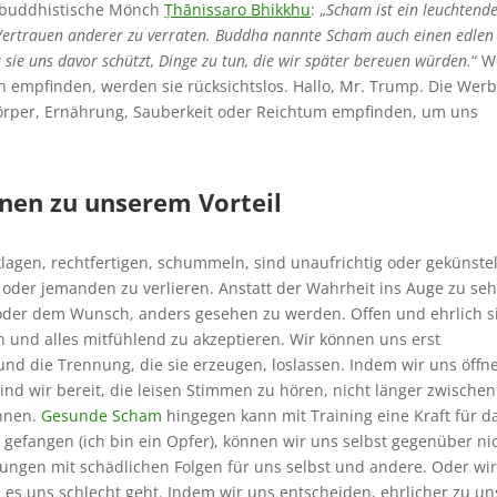
, buddhistische Mönch
Ṭhānissaro Bhikkhu
: „
Scham ist ein leuchtend
s Vertrauen anderer zu verraten. Buddha nannte Scham auch einen edlen
a sie uns davor schützt, Dinge zu tun, die wir später bereuen würden.
“ 
 empfinden, werden sie rücksichtslos. Hallo, Mr. Trump. Die Wer
Körper, Ernährung, Sauberkeit oder Reichtum empfinden, um uns
nen zu unserem Vorteil
lagen, rechtfertigen, schummeln, sind unaufrichtig oder gekünstel
s oder jemanden zu verlieren. Anstatt der Wahrheit ins Auge zu se
oder dem Wunsch, anders gesehen zu werden. Offen und ehrlich s
en und alles mitfühlend zu akzeptieren. Wir können uns erst
nd die Trennung, die sie erzeugen, loslassen. Indem wir uns öffn
nd wir bereit, die leisen Stimmen zu hören, nicht länger zwischen
ennen.
Gesunde Scham
hingegen kann mit Training eine Kraft für d
gefangen (ich bin ein Opfer), können wir uns selbst gegenüber ni
idungen mit schädlichen Folgen für uns selbst und andere. Oder wi
 es uns schlecht geht. Indem wir uns entscheiden, ehrlicher zu un