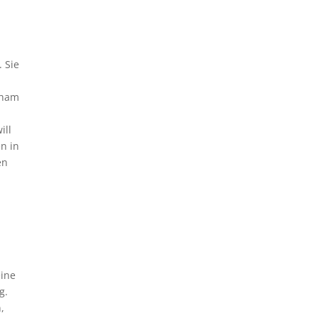
 Sie
cham
ill
n in
en
eine
g.
,