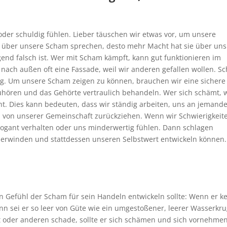
der schuldig fühlen. Lieber täuschen wir etwas vor, um unsere
 über unsere Scham sprechen, desto mehr Macht hat sie über uns.
end falsch ist. Wer mit Scham kämpft, kann gut funktionieren im
r nach außen oft eine Fassade, weil wir anderen gefallen wollen. S
ig.
Um unsere Scham zeigen zu können, brauchen wir eine sichere
hören und das Gehörte vertraulich behandeln. Wer sich schämt, w
cht. Dies kann bedeuten, dass wir ständig arbeiten, uns an jemande
von unserer Gemeinschaft zurückziehen. Wenn wir Schwierigkeit
rogant verhalten oder uns minderwertig fühlen. Dann schlagen
berwinden und stattdessen unseren Selbstwert entwickeln können.
n Gefühl der Scham für sein Handeln entwickeln sollte: Wenn er k
nn sei er so leer von Güte wie ein umgestoßener, leerer Wasserkru
t oder anderen schade, sollte er sich schämen und sich vornehmen