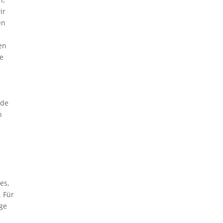
ir
en
en
ge
n
ede
n
e
es,
. Für
ge