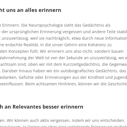
ht uns an alles erinnern
m Erinnern. Die Neuropsychologie sieht das Gedächtnis als
e der ursprünglichen Erinnerung vergessen und andere Teile stabi
unzuverlässig, weil sie nachträglich, etwa durch neue Informatio
e erdachte Realität, in die unser Gehirn eine Kohärenz zu
den Konzepten füllt. Wir erinnern uns also nicht, sondern bauen
Wahrnehmung der Welt ist von der Sekun
de
an
u
nzuverlässig, wo 
 achtsam sind, üben wir mit dem Kurzzeitgedächtnis, die Gegenwa
arüber hinaus haben wir ein autobiografisches Gedächtnis, das
edanken, Gefühle oder Erinnerungen aus der Kindheit und Jugen
eeinflussen. Beim achtsamen Hinhören, können wir die Geschich
ch an Relevantes besser erinnern
sen. Wir können auch aktiv vergessen, indem wir uns entscheiden,
szulassen. Je länger wir über eine verletzende Erinnerung grübel