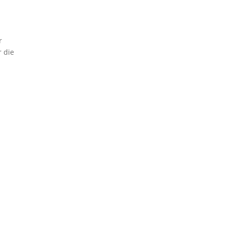
r
r die