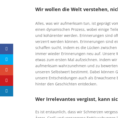
Wir wollen die Welt verstehen, nic
Alles, was wir aufmerksam tun, ist geprägt vo
ei
n
en
dynamischen Prozess, wobei einige Teil
und kohärenter werden. Erinnerungen sind oft 
verzerrt werden können. Erinnerungen sind ein
schaffen
sucht, indem es
die Lücken zwischen 
immer wieder Erinnerungen neu auf. Unsere 
etwas zum ersten Mal aufzeichnen. Indem wir
aufmerksam wahrzunehmen und zu bewerten. D
unseren Selbstwert bestimmt. Dabei können G
unsere Entscheidungen auch als Erwachsene b
hinter den Geschichten entdecken.
Wer Irrelevantes vergisst, kann si
Es ist erstaunlich, dass wir Schmerzen verges
Ärger, Groll und vergangene Enttäuschungen lo