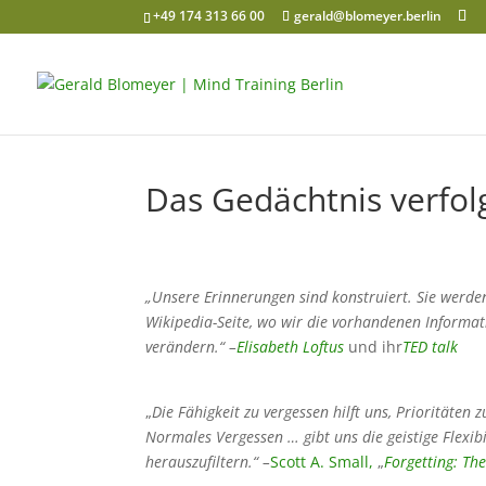
+49 174 313 66 00
gerald@blomeyer.berlin
Das Gedächtnis verfolg
„Unsere Erinnerungen sind konstruiert. Sie werde
Wikipedia-Seite, wo wir die vorhandenen Informa
verändern.“ –
Elisabeth Loftus
und ihr
TED talk
„
Die Fähigkeit zu vergessen hilft uns, Prioritäten 
Normales Vergessen … gibt uns die geistige Flexib
herauszufiltern.“ –
Scott A. Small,
„
Forgetting: Th