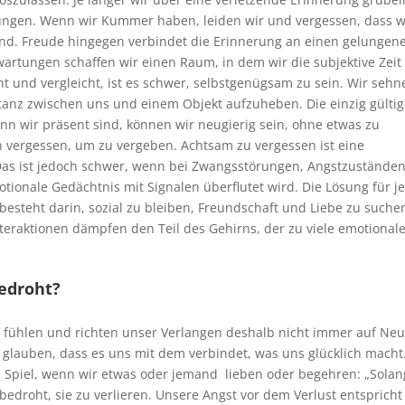
ungen. Wenn wir
Kummer haben, leiden wir und vergessen, dass w
d. Freude hingegen verbindet die Erinnerung an einen gelungen
artungen schaffen wir einen Raum, in dem wir die subjektive Zeit
 und vergleicht, ist es schwer, selbstgenügsam zu sein. Wir sehn
stanz zwischen uns und einem Objekt aufzuheben. Die einzig gülti
enn wir präsent sind, können wir neugierig sein, ohne etwas zu
n vergessen, um zu vergeben. Achtsam zu vergessen ist eine
Das ist jedoch
schwer, wenn bei Zwangsstörungen, Angstzustände
onale Gedächtnis mit Signalen überflutet wird. Die Lösung für j
besteht darin, sozial zu bleiben, Freundschaft und Liebe zu suche
nteraktionen dämpfen den Teil des Gehirns, der zu viele emotional
bedroht?
her fühlen und richten unser Verlangen deshalb nicht immer auf Neu
r glauben, dass es uns mit dem
verbindet
, was uns glücklich macht
 Spiel, wenn wir etwas oder jemand
lieben oder begehren: „Solan
 bedroht, sie zu verlieren. Unsere Angst vor dem Verlust entspricht