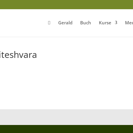
Gerald
Buch
Kurse
Med
iteshvara