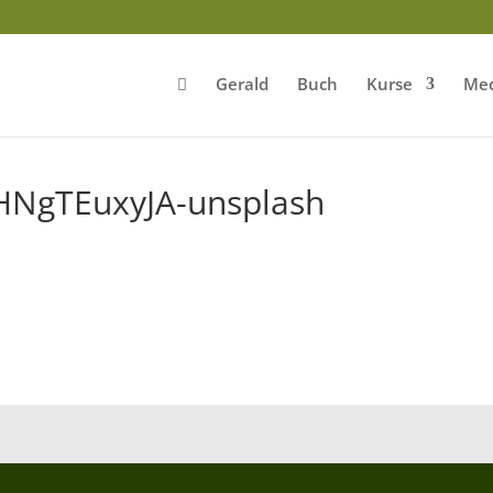
Gerald
Buch
Kurse
Med
FHNgTEuxyJA-unsplash