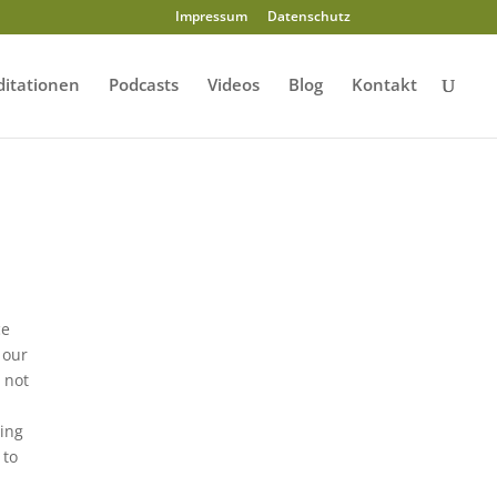
Impressum
Datenschutz
itationen
Podcasts
Videos
Blog
Kontakt
ce
 our
 not
ming
 to