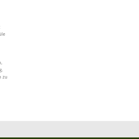
t
üle
n,
g.
h zu