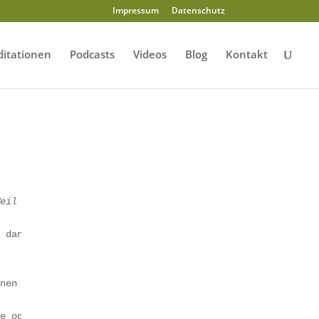
Impressum
Datenschutz
itationen
Podcasts
Videos
Blog
Kontakt
Weil die Pause ohne Anstrengung zustande kommt, regeneri
n dann von alleine wieder.
nnen und außen.
te oder Klarheit. Das ist deine wahre Natur, die du imme