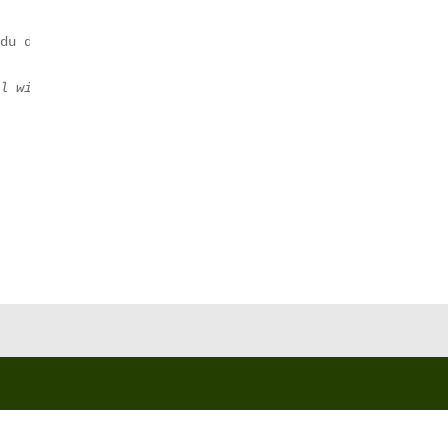
 du deine Essenz, dein Wesen, mit Liebe begegnen. Indem 
il wir unser ganzes Leben lang gehetzt sind.”