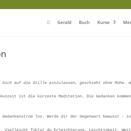
Gerald
Buch
Kurse
Med
on
  
Sich auf die Stille einzulassen, geschieht ohne Mühe. 
 Auszeit ist die kürzeste Meditation. Die Gedanken komme
n Gedankenstrom los. Werde dir der Gegenwart bewusst - i
u. Vielleicht fühlst du Erleichterung, Leichtigkeit, Wei