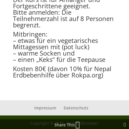
Fortgeschrittene geeignet.
Bitte anmelden: Die
Teilnehmerzahl ist auf 8 Personen
begrenzt.
Mitbringen:
– etwas für ein vegetarisches
Mittagessen mit (pot luck)
– warme Socken und
– einen „Keks“ für die Teepause
Kosten 80€ (davon 10% für Nepal
Erdbebenhilfe über
Rokpa.org
)
Impressum
Datenschutz
Copyright © 2026, Gerald Blomeyer
Share This