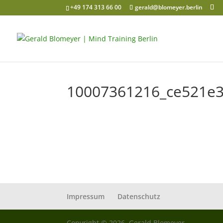
+49 174 313 66 00
gerald@blomeyer.berlin
10007361216_ce521e3
Impressum
Datenschutz
Copyright © 2026, Gerald Blomeyer