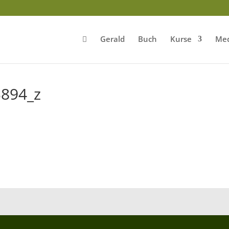
Gerald
Buch
Kurse
Med
894_z