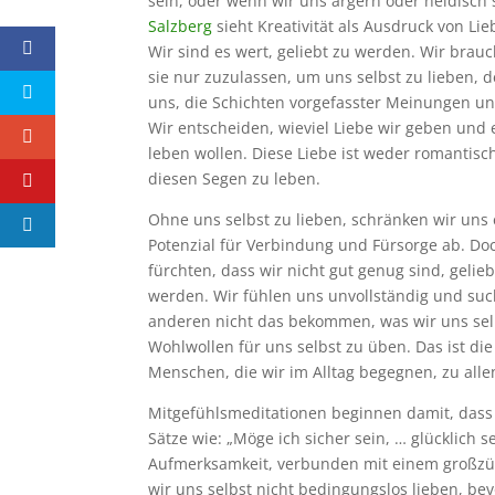
sein, oder wenn wir uns ärgern oder neidisch 
Salzberg
sieht Kreativität als Ausdruck von L
Wir sind es wert, geliebt zu werden. Wir brau
sie nur zuzulassen, um uns selbst zu lieben, 
uns, die Schichten vorgefasster Meinungen un
Wir entscheiden, wieviel Liebe wir geben und
leben wollen. Diese Liebe ist weder romantisch 
diesen Segen zu leben.
Ohne uns selbst zu lieben, schränken wir uns
Potenzial für Verbindung und Fürsorge ab. Do
fürchten, dass wir nicht gut genug sind, gel
werden. Wir fühlen uns unvollständig und suc
anderen nicht das bekommen, was wir uns selbs
Wohlwollen für uns selbst zu üben. Das ist di
Menschen, die wir im Alltag begegnen, zu al
Mitgefühlsmeditationen beginnen damit, dass w
Sätze wie: „Möge ich sicher sein, … glücklich 
Aufmerksamkeit, verbunden mit einem großzü
wir uns selbst nicht bedingungslos lieben, be