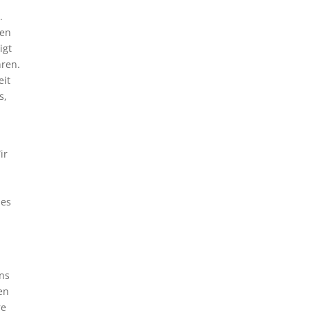
.
hen
igt
hren.
eit
s,
ir
les
uns
en
re