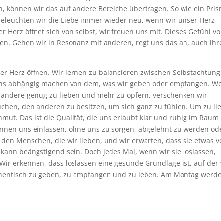
ln, können wir das auf andere Bereiche übertragen. So wie ein Pri
 beleuchten wir die Liebe immer wieder neu, wenn wir unser Herz
 Herz öffnet sich von selbst, wir freuen uns mit. Dieses Gefühl v
en. Gehen wir in Resonanz mit anderen, regt uns das an, auch ihr
ser Herz öffnen. Wir lernen zu balancieren zwischen Selbstachtun
r uns abhängig machen von dem, was wir geben oder empfangen. W
 andere genug zu lieben und mehr zu opfern, verschenken wir
uchen, den anderen zu besitzen, um sich ganz zu fühlen. Um zu li
hmut. Das ist die Qualität, die uns erlaubt klar und ruhig im Raum
können uns einlassen, ohne uns zu sorgen, abgelehnt zu werden od
 den Menschen, die wir lieben, und wir erwarten, dass sie etwas v
kann beängstigend sein. Doch jedes Mal, wenn wir sie loslassen,
 Wir erkennen, dass loslassen eine gesunde Grundlage ist, auf der 
uthentisch zu geben, zu empfangen und zu leben. Am Montag werd