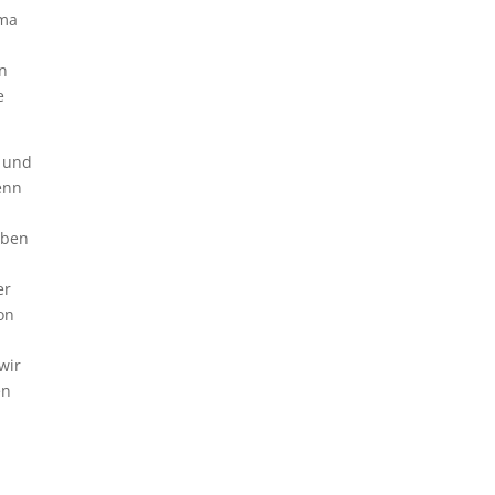
sma
on
e
g und
enn
eben
er
on
wir
en