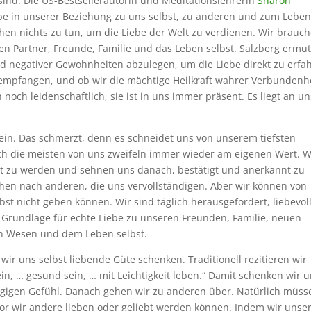
sind. Die US-Bestsellerautorin und Meditationslehrerin
Sharon
iebe in unserer Beziehung zu uns selbst, zu anderen und zum Leben
chen nichts zu tun, um die Liebe der Welt zu verdienen. Wir brauc
den Partner, Freunde, Familie und das Leben selbst. Salzberg ermut
d negativer Gewohnheiten abzulegen, um die Liebe direkt zu erfa
 empfangen, und ob wir die mächtige Heilkraft wahrer Verbundenh
noch leidenschaftlich, sie ist in uns immer präsent. Es liegt an un
 ein. Das schmerzt, denn es schneidet uns von unserem tiefsten
ch die meisten von uns zweifeln immer wieder am eigenen Wert. W
iebt zu werden und sehnen uns danach, bestätigt und anerkannt zu
hen nach anderen, die uns vervollständigen. Aber wir können von
t nicht geben können. Wir sind täglich herausgefordert, liebevol
e Grundlage für echte Liebe zu unseren Freunden, Familie, neuen
len Wesen und dem Leben selbst.
ir uns selbst liebende Güte schenken. Traditionell rezitieren wir
sein, … gesund sein, … mit Leichtigkeit leben.“ Damit schenken wir 
gigen Gefühl. Danach gehen wir zu anderen über. Natürlich müss
vor wir andere lieben oder geliebt werden können. Indem wir unse