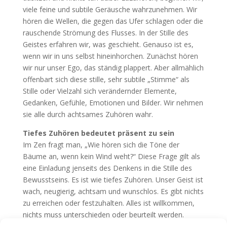
viele feine und subtile Geräusche wahrzunehmen. Wir
hören die Wellen, die gegen das Ufer schlagen oder die
rauschende Strömung des Flusses. In der Stille des
Geistes erfahren wir, was geschieht. Genauso ist es,
wenn wir in uns selbst hineinhorchen. Zunächst hören
wir nur unser Ego, das ständig plappert. Aber allmählich
offenbart sich diese stille, sehr subtile „Stimme“ als
Stille oder Vielzahl sich verändernder Elemente,
Gedanken, Gefühle, Emotionen und Bilder. Wir nehmen
sie alle durch achtsames Zuhören wahr.
Tiefes Zuhören bedeutet präsent zu sein
Im Zen fragt man, „Wie hören sich die Töne der
Bäume an, wenn kein Wind weht?“ Diese Frage gilt als
eine Einladung jenseits des Denkens in die Stille des
Bewusstseins. Es ist wie tiefes Zuhören. Unser Geist ist
wach, neugierig, achtsam und wunschlos. Es gibt nichts
zu erreichen oder festzuhalten. Alles ist willkommen,
nichts muss untersch
ie
den oder beurteilt werden.
Durch diese Akzeptanz, mit der wir alles willkommen