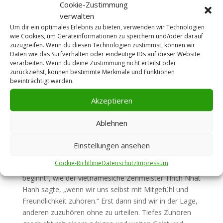
Cookie-Zustimmung
heißen, entsteht Harmonie im ausgeglichenen Geist.
verwalten
Das tiefe Zuhören ist achtsam, präsent und offenbart
Um dir ein optimales Erlebnis zu bieten, verwenden wir Technologien
viele Aspekte dessen, was wir sind. Alles, was im klaren
wie Cookies, um Geräteinformationen zu speichern und/oder darauf
Bewusstsein erscheint, darf so sein, ohne dass wir
zuzugreifen. Wenn du diesen Technologien zustimmst, können wir
Daten wie das Surfverhalten oder eindeutige IDs auf dieser Website
versuchen, das Gesagte zu kontrollieren oder zu
verarbeiten. Wenn du deine Zustimmung nicht erteilst oder
beurteilen. Doch meist denken wir oder sind so mit
zurückziehst, können bestimmte Merkmale und Funktionen
dem beschäftigt, was wir sagen wollen, dass wir nur
beeinträchtigt werden.
unsere Ansichten hören. Es fällt uns schwer, unsere
Akzeptieren
innere Stimme zu hören.
Ohne uns selbst zuzuhören, gibt es keine
Ablehnen
Kommunikation
Das Zuhören ist eine aktive Erfahrung, die
Einstellungen ansehen
das respektiert, was gesagt wird. Das erlaubt uns,
Cookie-Richtlinie
Datenschutz
Impressum
andere besser zu verstehen. „Gute Kommunikation
beginnt“, wie der vietnamesiche Zenmeister Thich Nhat
Hanh sagte, „wenn wir uns selbst mit Mitgefühl und
Freundlichkeit zuhören.“ Erst dann sind wir in der Lage,
anderen zuzuhören ohne zu urteilen. Tiefes Zuhören