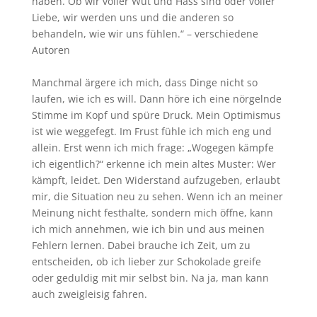
haben. Ob wir voller Wut und Hass sind oder voller
Liebe, wir werden uns und die anderen so
behandeln, wie wir uns fühlen.“ – verschiedene
Autoren
Manchmal ärgere ich mich, dass Dinge nicht so
laufen, wie ich es will. Dann höre ich eine nörgelnde
Stimme im Kopf und spüre Druck. Mein Optimismus
ist wie weggefegt. Im Frust fühle ich mich eng und
allein. Erst wenn ich mich frage: „Wogegen kämpfe
ich eigentlich?“ erkenne ich mein altes Muster: Wer
kämpft, leidet. Den Widerstand aufzugeben, erlaubt
mir, die Situation neu zu sehen. Wenn ich an meiner
Meinung nicht festhalte, sondern mich öffne, kann
ich mich annehmen, wie ich bin und aus meinen
Fehlern lernen. Dabei brauche ich Zeit, um zu
entscheiden, ob ich lieber zur Schokolade greife
oder geduldig mit mir selbst bin. Na ja, man kann
auch zweigleisig fahren.