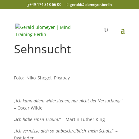
+49 174 313 66 00
gerald@blomeyer.berlin
Sehnsucht
Foto: Niko_Shogol, Pixabay
„
Ich kann allem widerstehen, nur nicht der Versuchung
.“
– Oscar Wilde
„
Ich habe einen Traum
.“ – Martin Luther King
„
Ich vermisse dich
so
unbeschreiblich,
mein Schatz!
“ –
fast jeder