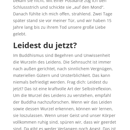
bekam sie nicht. Mit einer Postkarte zog ich den
Schlussstrich und schickte sie „auf den Mond“.
Danach fühlte ich mich offen, strahlend. Zwei Tage
später stand sie vor meiner Tür, und wir haben 15
Jahre lang bis zu ihrem Tod unsere große Liebe
gelebt.
Leidest du jetzt?
Im Buddhismus sind Begehren und Unwissenheit
die Wurzeln des Leidens. Die Sehnsucht ist immer
nach außen gerichtet, nach sinnlichem Vergnügen,
materiellen Gütern und Unsterblichkeit. Das kann
niemals befriedigt werden. Frag dich: Leidest du
jetzt? Das ist eine kraftvolle Art der Selbstreflexion.
Um die Wurzel des Leidens zu verstehen, empfahl
der Buddha nachzuforschen. Wenn wir das Leiden
sowie dessen Wurzel erkennen, können wir lernen,
sie loszulassen. Wenn unser Geist und unser Körper
vollkommen ruhig sind, spüren wir, dass wir geerdet
sind. Da gibt es weder Verlangen noch Angst. Das ist