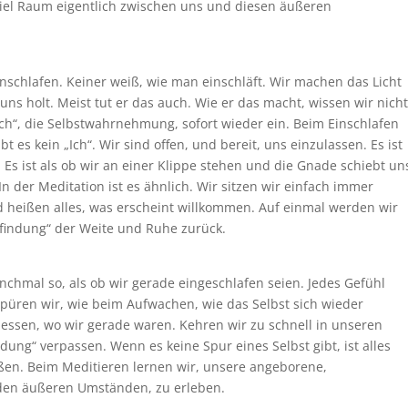
 viel Raum eigentlich zwischen uns und diesen äußeren
inschlafen. Keiner weiß, wie man einschläft. Wir machen das Licht
uns holt. Meist tut er das auch. Wie er das macht, wissen wir nicht
ch“, die Selbstwahrnehmung, sofort wieder ein. Beim Einschlafen
t es kein „Ich“. Wir sind offen, und bereit, uns einzulassen. Es ist
s ist als ob wir an einer Klippe stehen und die Gnade schiebt un
In der Meditation ist es ähnlich. Wir sitzen wir einfach immer
 heißen alles, was erscheint willkommen. Auf einmal werden wir
ndung“ der Weite und Ruhe zurück.
nchmal so, als ob wir gerade eingeschlafen seien. Jedes Gefühl
 spüren wir, wie beim Aufwachen, wie das Selbst sich wieder
essen, wo wir gerade waren. Kehren wir zu schnell in unseren
ung“ verpassen. Wenn es keine Spur eines Selbst gibt, ist alles
eßen. Beim Meditieren lernen wir, unsere angeborene,
den äußeren Umständen, zu erleben.