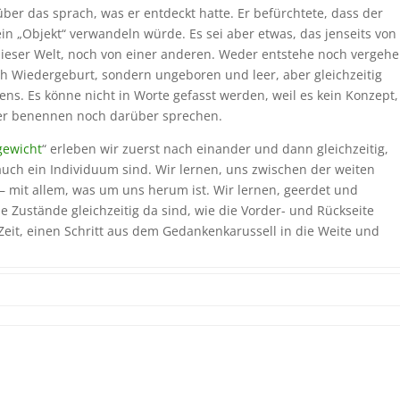
er das sprach, was er entdeckt hatte. Er befürchtete, dass der
in „Objekt“ verwandeln würde. Es sei aber etwas, das jenseits von
 dieser Welt, noch von einer anderen. Weder entstehe noch vergehe
ch Wiedergeburt, sondern ungeboren und leer, aber gleichzeitig
dens. Es könne nicht in Worte gefasst werden, weil es kein Konzept,
der benennen noch darüber sprechen.
gewicht
“ erleben wir zuerst nach einander und dann gleichzeitig,
auch ein Individuum sind. Wir lernen, uns zwischen der weiten
 mit allem, was um uns herum ist. Wir lernen, geerdet und
de Zustände gleichzeitig da sind, wie die Vorder- und Rückseite
Zeit, einen Schritt aus dem Gedankenkarussell in die Weite und