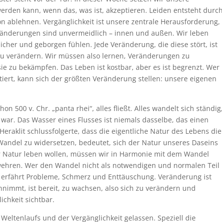
werden kann, wenn das, was ist, akzeptieren. Leiden entsteht durc
on ablehnen. Vergänglichkeit ist unsere zentrale Herausforderung,
eränderungen sind unvermeidlich – innen und außen. Wir leben
sicher und geborgen fühlen. Jede Veränderung, die diese stört, ist
zu verändern. Wir müssen also lernen, Veränderungen zu
sie zu bekämpfen. Das Leben ist kostbar, aber es ist begrenzt. Wer
iert, kann sich der größten Veränderung stellen: unsere eigenen
on 500 v. Chr. „panta rhei“, alles fließt. Alles wandelt sich ständig
 war. Das Wasser eines Flusses ist niemals dasselbe, das einen
Heraklit schlussfolgerte, dass die eigentliche Natur des Lebens die
Wandel zu widersetzen, bedeutet, sich der Natur unseres Daseins
er Natur leben wollen, müssen wir in Harmonie mit dem Wandel
wehren. Wer den Wandel nicht als notwendigen und normalen Teil
r erfährt Probleme, Schmerz und Enttäuschung. Veränderung ist
immt, ist bereit, zu wachsen, also sich zu verändern und
ichkeit sichtbar.
eltenlaufs und der Vergänglichkeit gelassen. Speziell die