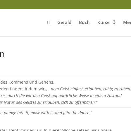
Gerald
Buch
Kurse
Med
n
ess des Kommens und Gehens.
ieden finden, indem wir
„…dem Geist einfach erlauben, ruhig zu ruhen
raxis, durch die wir den Geist auf natürliche Weise in einem Zustand
 Natur des Geistes zu erlauben, sich zu offenbaren.“
 plunge into it, move with it, and join the dance.”
ster steht vor der Tür. In dieser Woche setzen wir unsere