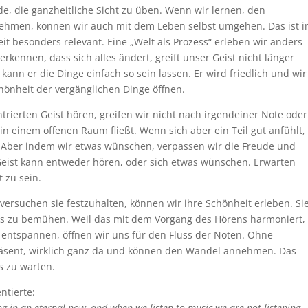
e, die ganzheitliche Sicht zu üben. Wenn wir lernen, den
hmen, können wir auch mit dem Leben selbst umgehen. Das ist i
it besonders relevant. Eine „Welt als Prozess“ erleben wir anders
erkennen, dass sich alles ändert, greift unser Geist nicht länger
kann er die Dinge einfach so sein lassen. Er wird friedlich und wir
hönheit der vergänglichen Dinge öffnen.
rierten Geist hören, greifen wir nicht nach irgendeiner Note oder
 in einem offenen Raum fließt. Wenn sich aber ein Teil gut anfühlt,
. Aber indem wir etwas wünschen, verpassen wir die Freude und
 Geist kann entweder hören, oder sich etwas wünschen. Erwarten
 zu sein.
ersuchen sie festzuhalten, können wir ihre Schönheit erleben. Si
ns zu bemühen. Weil das mit dem Vorgang des Hörens harmoniert,
s entspannen, öffnen wir uns für den Fluss der Noten. Ohne
räsent, wirklich ganz da und können den Wandel annehmen. Das
s zu warten.
ntierte:
ving in an eternal now, and when we listen to music we are not listening