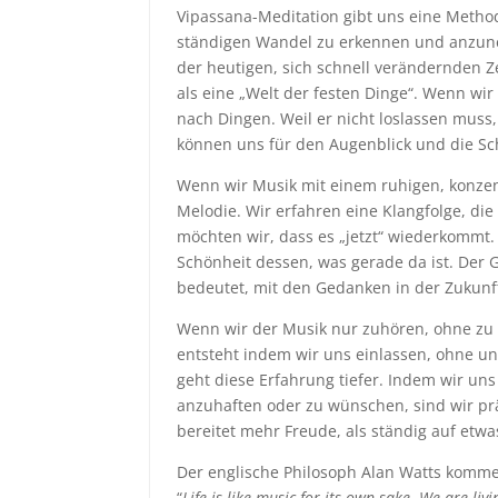
Vipassana-Meditation gibt uns eine Method
ständigen Wandel zu erkennen und anzune
der heutigen, sich schnell verändernden Ze
als eine „Welt der festen Dinge“. Wenn wir 
nach Dingen. Weil er nicht loslassen muss, 
können uns für den Augenblick und die Sc
Wenn wir Musik mit einem ruhigen, konzent
Melodie. Wir erfahren eine Klangfolge, die
möchten wir, dass es „jetzt“ wiederkommt
Schönheit dessen, was gerade da ist. Der
bedeutet, mit den Gedanken in der Zukunft
Wenn wir der Musik nur zuhören, ohne zu v
entsteht indem wir uns einlassen, ohne u
geht diese Erfahrung tiefer. Indem wir un
anzuhaften oder zu wünschen, sind wir p
bereitet mehr Freude, als ständig auf etwa
Der englische Philosoph Alan Watts komme
“
Life is like music for its own sake. We are li