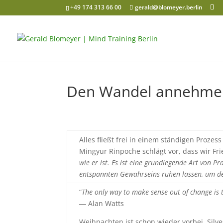
+49 174 313 66 00
gerald@blomeyer.berlin
Den Wandel annehme
Alles fließt frei in einem ständigen Proz
Mingyur Rinpoche schlägt vor, dass wir Fr
wie er ist. Es ist eine grundlegende Art von P
entspannten Gewahrseins ruhen lassen, um der
“
The only way to make sense out of change is to
― Alan Watts
Weihnachten ist schon wieder vorbei, Silve