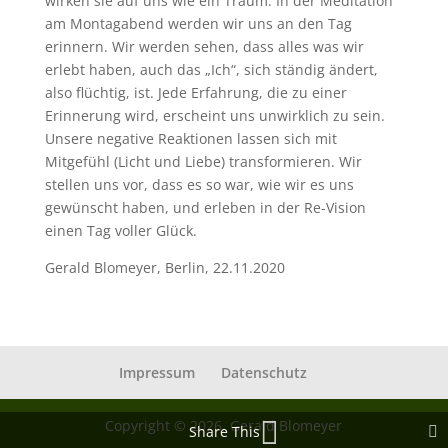
wirken sie auf uns wie ein Traum. In der Meditation
am Montagabend werden wir uns an den Tag
erinnern. Wir werden sehen, dass alles was wir
erlebt haben, auch das „Ich“, sich ständig ändert,
also flüchtig, ist. Jede Erfahrung, die zu einer
Erinnerung wird, erscheint uns unwirklich zu sein.
Unsere negative Reaktionen lassen sich mit
Mitgefühl (Licht und Liebe) transformieren. Wir
stellen uns vor, dass es so war, wie wir es uns
gewünscht haben, und erleben in der Re-Vision
einen Tag voller Glück.
Gerald Blomeyer, Berlin, 22.11.2020
Impressum
Datenschutz
Copyright © 2026, Gerald Blomeyer
Share This