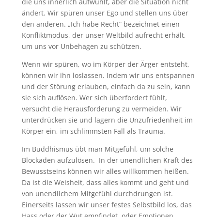
die uns innerlich aufwühlt, aber die Situation nicht
ändert. Wir spüren unser Ego und stellen uns über
den anderen. „Ich habe Recht“ bezeichnet einen
Konfliktmodus, der unser Weltbild aufrecht erhält,
um uns vor Unbehagen zu schützen.
Wenn wir spüren, wo im Körper der Ärger entsteht,
können wir ihn loslassen. Indem wir uns entspannen
und der Störung erlauben, einfach da zu sein, kann
sie sich auflösen. Wer sich überfordert fühlt,
versucht die Herausforderung zu vermeiden. Wir
unterdrücken sie und lagern die Unzufriedenheit im
Körper ein, im schlimmsten Fall als Trauma.
Im Buddhismus übt man Mitgefühl, um solche
Blockaden aufzulösen. In der unendlichen Kraft des
Bewusstseins können wir alles willkommen heißen.
Da ist die Weisheit, dass alles kommt und geht und
von unendlichem Mitgefühl durchdrungen ist.
Einerseits lassen wir unser festes Selbstbild los, das
Hass oder der Wut empfindet, oder Emotionen